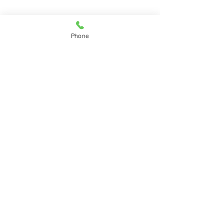
Phone
TENNIS & INSOLE PROSHOP
FUKUI JAPAN