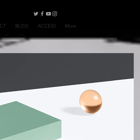
CT
BLOG
ACCESS
More