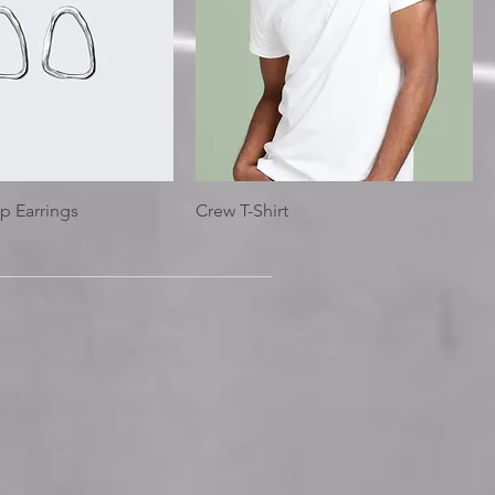
p Earrings
Crew T-Shirt
価格
￥120