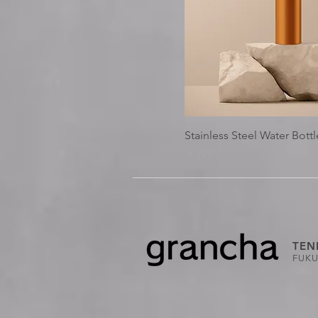
Stainless Steel Water Bottl
価格
￥199
TEN
FUKU