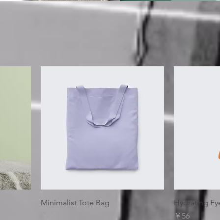
Minimalist Tote Bag
Hydrating Ey
価格
価格
￥20
￥56