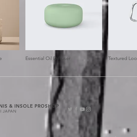
e
Essential Oil Diffuser
Textured Loo
価格
価格
￥119
￥269
NIS & INSOLE PROSHOP
I JAPAN