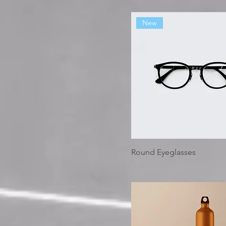
New
Round Eyeglasses
価格
￥80