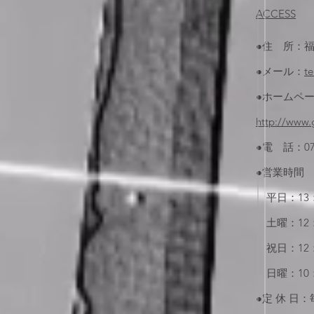
ACCESS
●住 所：福
●メール：
t
●ホームペ
http://www.
●電 話：077
●営業時間
平日：13：
土曜：12：
祝日：12：
日曜：10：
●定 休 日