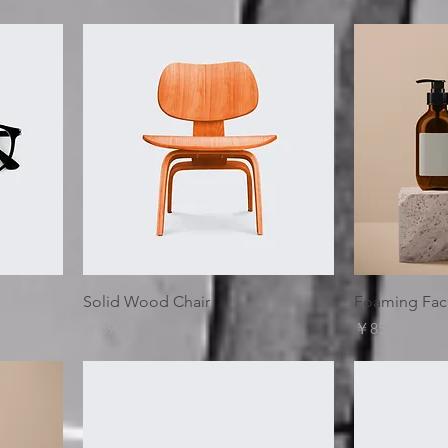
Solid Wood Chair
Foaming Faci
価格
価格
￥690
￥85