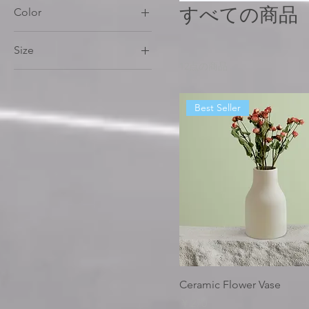
すべての商品
Color
Size
12点の商品
100ml
150ml
Best Seller
250ml
500ml
Large
Medium
Small
X-Large
Ceramic Flower Vase
価格
￥270