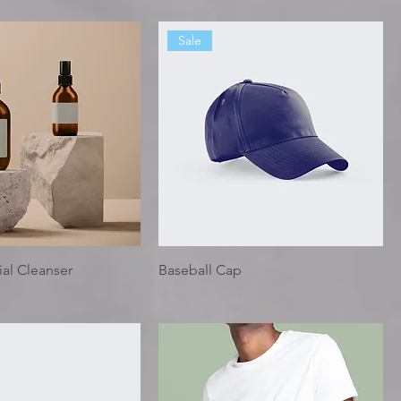
Sale
al Cleanser
Baseball Cap
通常価格
セール価格
￥129
￥68